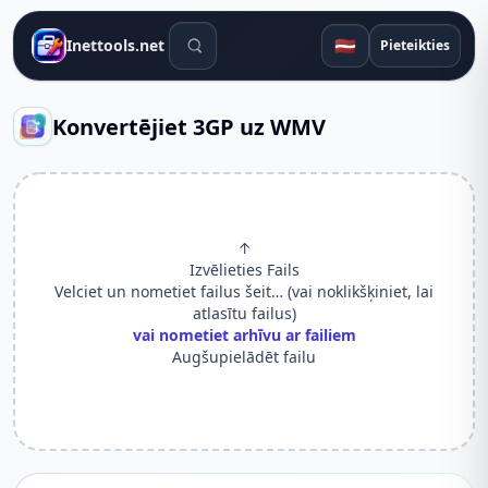
Meklēšanas rīki
🇱🇻
Inettools.net
Pieteikties
Konvertējiet 3GP uz WMV
↑
Izvēlieties Fails
Velciet un nometiet failus šeit… (vai noklikšķiniet, lai
atlasītu failus)
vai nometiet arhīvu ar failiem
Augšupielādēt failu