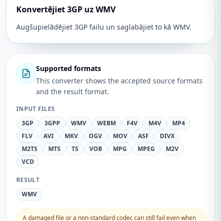
Konvertējiet 3GP uz WMV
Augšupielādējiet 3GP failu un saglabājiet to kā WMV.
Supported formats
This converter shows the accepted source formats
and the result format.
INPUT FILES
3GP
3GPP
WMV
WEBM
F4V
M4V
MP4
FLV
AVI
MKV
OGV
MOV
ASF
DIVX
M2TS
MTS
TS
VOB
MPG
MPEG
M2V
VCD
RESULT
WMV
A damaged file or a non-standard codec can still fail even when