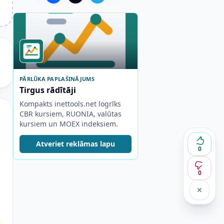
PĀRLŪKA PAPLAŠINĀJUMS
Tirgus rādītāji
Kompakts inettools.net logrīks
CBR kursiem, RUONIA, valūtas
kursiem un MOEX indeksiem.
Atveriet reklāmas lapu
0
0