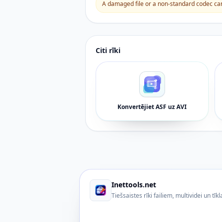
A damaged file or a non-standard codec can 
Citi rīki
Konvertējiet ASF uz AVI
Inettools.net
Tiešsaistes rīki failiem, multividei un tīkl