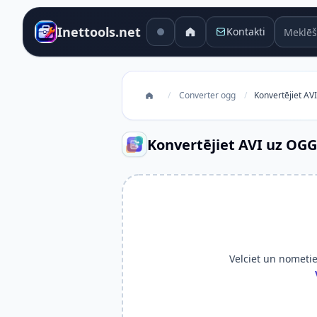
Meklēša
Inettools.net
Kontakti
/
Converter ogg
/
Konvertējiet AV
Konvertējiet AVI uz OGG
Velciet un nometiet 