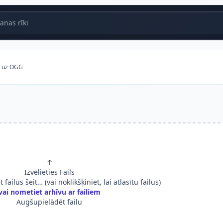
nas rīki
I uz OGG
↑
Izvēlieties Fails
failus šeit… (vai noklikšķiniet, lai atlasītu failus)
vai nometiet arhīvu ar failiem
Augšupielādēt failu