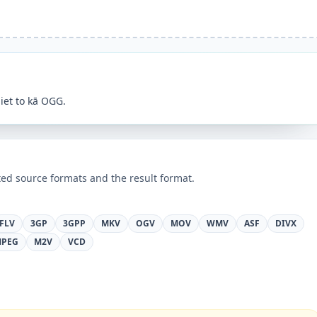
iet to kā OGG.
ed source formats and the result format.
FLV
3GP
3GPP
MKV
OGV
MOV
WMV
ASF
DIVX
PEG
M2V
VCD