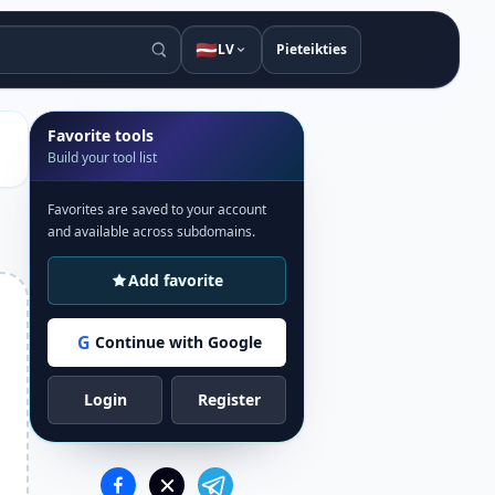
🇱🇻
LV
Pieteikties
Favorite tools
Build your tool list
Favorites are saved to your account
and available across subdomains.
Add favorite
G
Continue with Google
Login
Register