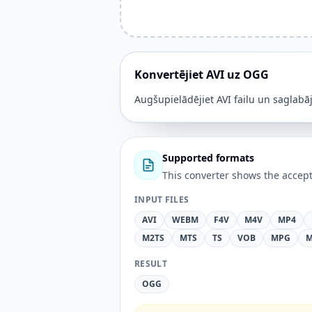
Konvertējiet AVI uz OGG
Augšupielādējiet AVI failu un saglabāj
Supported formats
This converter shows the accept
INPUT FILES
AVI
WEBM
F4V
M4V
MP4
M2TS
MTS
TS
VOB
MPG
M
RESULT
OGG