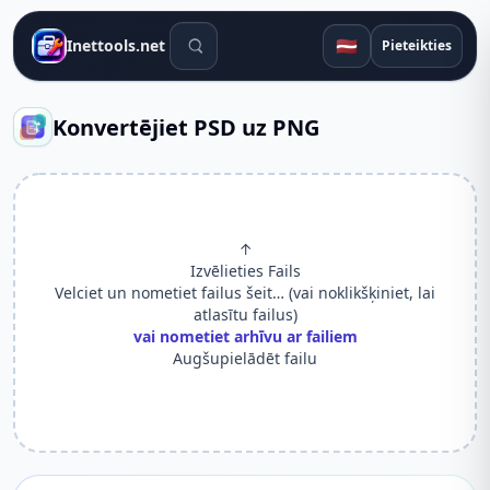
Meklēšanas rīki
🇱🇻
Inettools.net
Pieteikties
Konvertējiet PSD uz PNG
↑
Izvēlieties Fails
Velciet un nometiet failus šeit… (vai noklikšķiniet, lai
atlasītu failus)
vai nometiet arhīvu ar failiem
Augšupielādēt failu