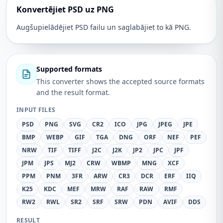
Konvertējiet PSD uz PNG
Augšupielādējiet PSD failu un saglabājiet to kā PNG.
Supported formats
This converter shows the accepted source formats
and the result format.
INPUT FILES
PSD
PNG
SVG
CR2
ICO
JPG
JPEG
JPE
BMP
WEBP
GIF
TGA
DNG
ORF
NEF
PEF
NRW
TIF
TIFF
J2C
J2K
JP2
JPC
JPF
JPM
JPS
MJ2
CRW
WBMP
MNG
XCF
PPM
PNM
3FR
ARW
CR3
DCR
ERF
IIQ
K25
KDC
MEF
MRW
RAF
RAW
RMF
RW2
RWL
SR2
SRF
SRW
PDN
AVIF
DDS
RESULT