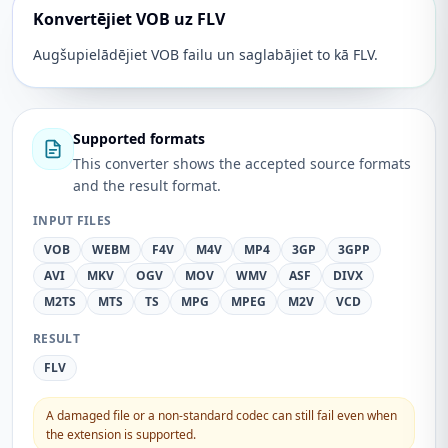
Konvertējiet VOB uz FLV
Augšupielādējiet VOB failu un saglabājiet to kā FLV.
Supported formats
This converter shows the accepted source formats
and the result format.
INPUT FILES
VOB
WEBM
F4V
M4V
MP4
3GP
3GPP
AVI
MKV
OGV
MOV
WMV
ASF
DIVX
M2TS
MTS
TS
MPG
MPEG
M2V
VCD
RESULT
FLV
A damaged file or a non-standard codec can still fail even when
the extension is supported.