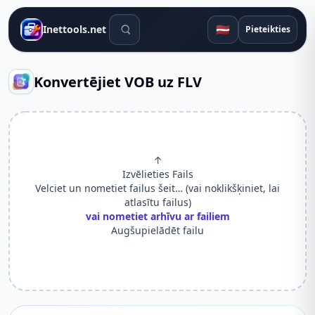
Meklēšanas rīki
🇱🇻
Inettools.net
Pieteikties
Konvertējiet VOB uz FLV
↑
Izvēlieties Fails
Velciet un nometiet failus šeit… (vai noklikšķiniet, lai
atlasītu failus)
vai nometiet arhīvu ar failiem
Augšupielādēt failu