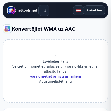
Meklēšanas rīki
🇱🇻
Inettools.net
Pieteikties
Konvertējiet WMA uz AAC
↑
Izvēlieties Fails
Velciet un nometiet failus šeit… (vai noklikšķiniet, lai
atlasītu failus)
vai nometiet arhīvu ar failiem
Augšupielādēt failu