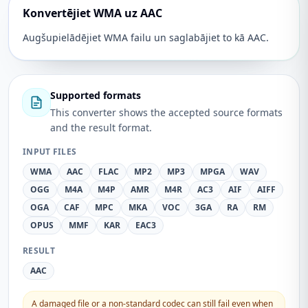
Konvertējiet WMA uz AAC
Augšupielādējiet WMA failu un saglabājiet to kā AAC.
Supported formats
This converter shows the accepted source formats
and the result format.
INPUT FILES
WMA
AAC
FLAC
MP2
MP3
MPGA
WAV
OGG
M4A
M4P
AMR
M4R
AC3
AIF
AIFF
OGA
CAF
MPC
MKA
VOC
3GA
RA
RM
OPUS
MMF
KAR
EAC3
RESULT
AAC
A damaged file or a non-standard codec can still fail even when