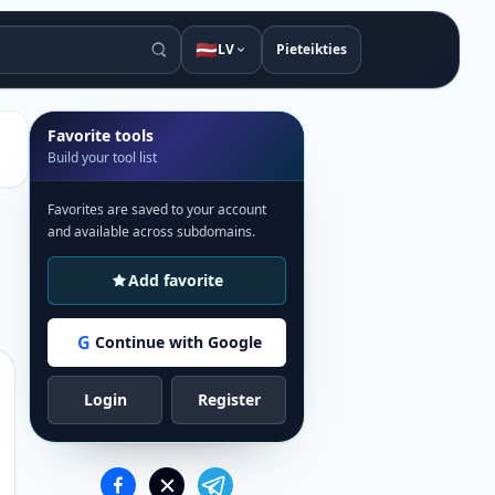
🇱🇻
LV
Pieteikties
Favorite tools
Build your tool list
Favorites are saved to your account
and available across subdomains.
Add favorite
G
Continue with Google
Login
Register