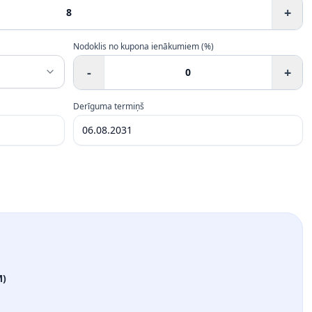
+
Nodoklis no kupona ienākumiem (%)
-
+
Derīguma termiņš
M)