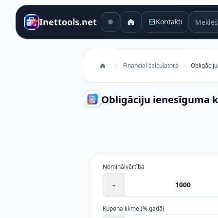
Meklēša
Inettools.net
Kontakti
/
Financial calculators
/
Obligācij
Obligāciju ienesīguma k
Obligāciju ienesīguma kalkulato
Nominālvērtība
-
Kupona likme (% gadā)