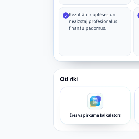
Rezultāti ir aplēses un
✓
neaizstāj profesionālus
finanšu padomus.
Citi rīki
Īres vs pirkuma kalkulators