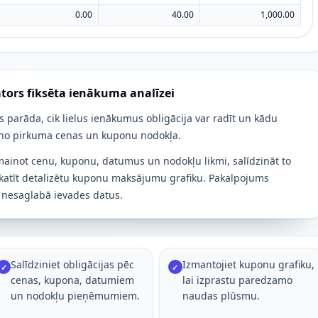
0.00
40.00
1,000.00
tors fiksēta ienākuma analīzei
s parāda, cik lielus ienākumus obligācija var radīt un kādu
 no pirkuma cenas un kuponu nodokļa.
 mainot cenu, kuponu, datumus un nodokļu likmi, salīdzināt to
katīt detalizētu kuponu maksājumu grafiku. Pakalpojums
nesaglabā ievades datus.
Salīdziniet obligācijas pēc
Izmantojiet kuponu grafiku,
✓
✓
cenas, kupona, datumiem
lai izprastu paredzamo
un nodokļu pieņēmumiem.
naudas plūsmu.