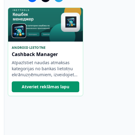
ANDROID LIETOTNE
Cashback Manager
Atpazīstiet naudas atmaksas
kategorijas no bankas lietotņu
ekrānuzņēmumiem, izveidojiet
ikmēneša kopsavilkumu pēc
bankas un ātrāk izvēlieties
Atveriet reklāmas lapu
labāko karti.