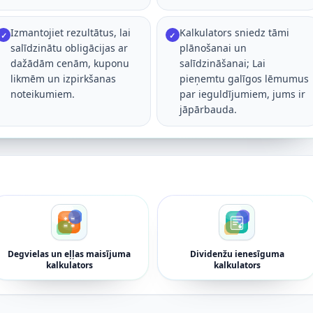
Izmantojiet rezultātus, lai
Kalkulators sniedz tāmi
✓
✓
salīdzinātu obligācijas ar
plānošanai un
dažādām cenām, kuponu
salīdzināšanai; Lai
likmēm un izpirkšanas
pieņemtu galīgos lēmumus
noteikumiem.
par ieguldījumiem, jums ir
jāpārbauda.
Degvielas un eļļas maisījuma
Dividenžu ienesīguma
kalkulators
kalkulators