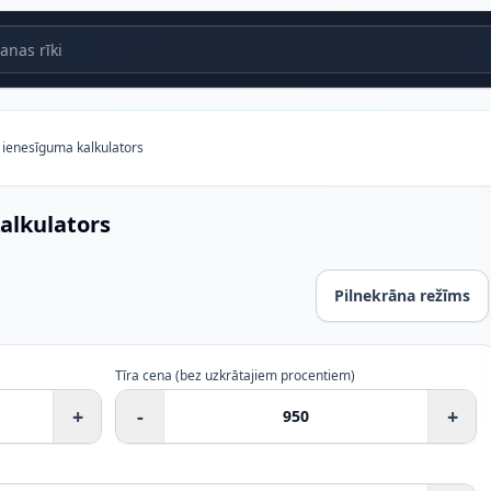
nas rīki
u ienesīguma kalkulators
alkulators
Pilnekrāna režīms
rs
Tīra cena (bez uzkrātajiem procentiem)
+
-
+