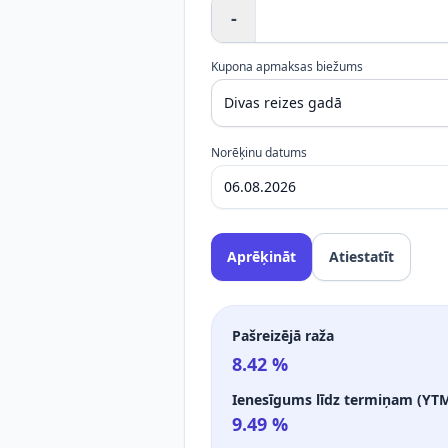
-
Kupona apmaksas biežums
Norēķinu datums
Aprēķināt
Atiestatīt
Pašreizējā raža
8.42
%
Ienesīgums līdz termiņam (YT
9.49
%