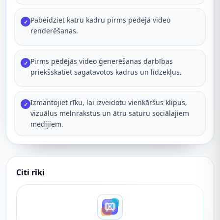
Pabeidziet katru kadru pirms pēdējā video
✓
renderēšanas.
Pirms pēdējās video ģenerēšanas darbības
✓
priekšskatiet sagatavotos kadrus un līdzekļus.
Izmantojiet rīku, lai izveidotu vienkāršus klipus,
✓
vizuālus melnrakstus un ātru saturu sociālajiem
medijiem.
Citi rīki