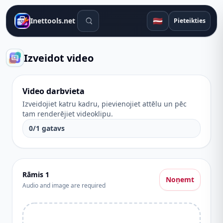
Meklēšanas rīki
🇱🇻
Inettools.net
Pieteikties
Izveidot video
Video darbvieta
Izveidojiet katru kadru, pievienojiet attēlu un pēc
tam renderējiet videoklipu.
0
/
1
gatavs
Rāmis
1
Noņemt
Audio and image are required