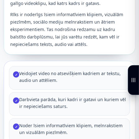
galīgo videoklipu, kad katrs kadrs ir gatavs.
Rīks ir noderīgs īsiem informatīviem klipiem, vizuālām
piezīmēm, sociālo mediju melnrakstiem un ātriem
eksperimentiem. Tas nodrošina redzamu uz kadru
balstīto darbplūsmu, lai jūs varētu redzēt, kam vēl ir
nepieciešams teksts, audio vai attēls.
Veidojiet video no atsevišķiem kadriem ar tekstu,
✓
audio un attēliem.
Darbvieta parāda, kuri kadri ir gatavi un kuriem vēl
✓
ir nepieciešams saturs.
Noder īsiem informatīviem klipiem, melnrakstiem
✓
un vizuālām piezīmēm.