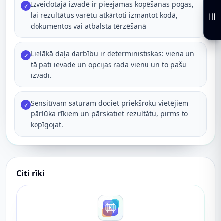
Izveidotajā izvadē ir pieejamas kopēšanas pogas,
✓
lai rezultātus varētu atkārtoti izmantot kodā,
dokumentos vai atbalsta tērzēšanā.
Lielākā daļa darbību ir deterministiskas: viena un
✓
tā pati ievade un opcijas rada vienu un to pašu
izvadi.
Sensitīvam saturam dodiet priekšroku vietējiem
✓
pārlūka rīkiem un pārskatiet rezultātu, pirms to
kopīgojat.
Citi rīki