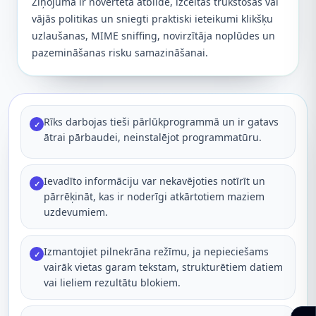
Ziņojumā ir novērtēta atbilde, izceltas trūkstošās vai
vājās politikas un sniegti praktiski ieteikumi klikšķu
uzlaušanas, MIME sniffing, novirzītāja noplūdes un
pazemināšanas risku samazināšanai.
Rīks darbojas tieši pārlūkprogrammā un ir gatavs
✓
ātrai pārbaudei, neinstalējot programmatūru.
Ievadīto informāciju var nekavējoties notīrīt un
✓
pārrēķināt, kas ir noderīgi atkārtotiem maziem
uzdevumiem.
Izmantojiet pilnekrāna režīmu, ja nepieciešams
✓
vairāk vietas garam tekstam, strukturētiem datiem
vai lieliem rezultātu blokiem.