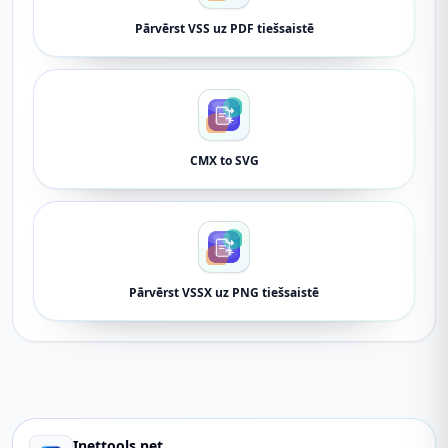
Pārvērst VSS uz PDF tiešsaistē
CMX to SVG
Pārvērst VSSX uz PNG tiešsaistē
Inettools.net