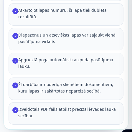
Atkārtojot lapas numuru, šī lapa tiek dublēta
✓
rezultātā.
Diapazonus un atsevišķas lapas var sajaukt vienā
✓
pasūtījuma virknē.
Apgrieztā poga automātiski aizpilda pasūtījuma
✓
lauku.
Šī darbība ir noderīga skenētiem dokumentiem,
✓
kuru lapas ir sakārtotas nepareizā secībā.
Izveidotais PDF fails atbilst precīzai ievades lauka
✓
secībai.