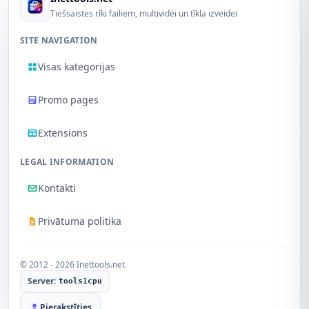
Tiešsaistes rīki failiem, multividei un tīkla izveidei
SITE NAVIGATION
Visas kategorijas
Promo pages
Extensions
LEGAL INFORMATION
Kontakti
Privātuma politika
© 2012 - 2026 Inettools.net
Server:
tools1cpu
Pierakstīties