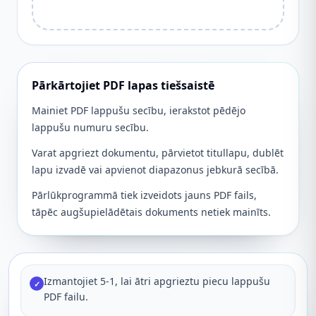
Pārkārtojiet PDF lapas tiešsaistē
Mainiet PDF lappušu secību, ierakstot pēdējo
lappušu numuru secību.
Varat apgriezt dokumentu, pārvietot titullapu, dublēt
lapu izvadē vai apvienot diapazonus jebkurā secībā.
Pārlūkprogrammā tiek izveidots jauns PDF fails,
tāpēc augšupielādētais dokuments netiek mainīts.
Izmantojiet 5-1, lai ātri apgrieztu piecu lappušu
✓
PDF failu.