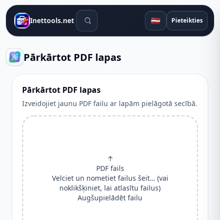
Meklēšanas rīki
🇱🇻
Inettools.net
Pieteikties
Pārkārtot PDF lapas
Pārkārtot PDF lapas
Izveidojiet jaunu PDF failu ar lapām pielāgotā secībā.
↑
PDF fails
Velciet un nometiet failus šeit… (vai
noklikšķiniet, lai atlasītu failus)
Augšupielādēt failu