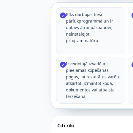
Rīks darbojas tieši
✓
pārlūkprogrammā un ir
gatavs ātrai pārbaudei,
neinstalējot
programmatūru.
Izveidotajā izvadē ir
✓
pieejamas kopēšanas
pogas, lai rezultātus varētu
atkārtoti izmantot kodā,
dokumentos vai atbalsta
tērzēšanā.
Citi rīki