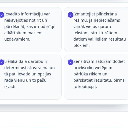
Ievadīto informāciju var
Izmantojiet pilnekrāna
✓
✓
nekavējoties notīrīt un
režīmu, ja nepieciešams
pārrēķināt, kas ir noderīgi
vairāk vietas garam
atkārtotiem maziem
tekstam, strukturētiem
uzdevumiem.
datiem vai lieliem rezultātu
blokiem.
Lielākā daļa darbību ir
Sensitīvam saturam dodiet
✓
✓
deterministiskas: viena un
priekšroku vietējiem
tā pati ievade un opcijas
pārlūka rīkiem un
rada vienu un to pašu
pārskatiet rezultātu, pirms
izvadi.
to kopīgojat.