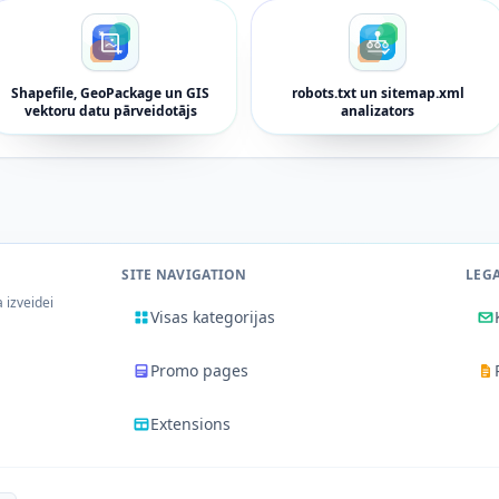
Shapefile, GeoPackage un GIS
robots.txt un sitemap.xml
vektoru datu pārveidotājs
analizators
SITE NAVIGATION
LEG
a izveidei
Visas kategorijas
Promo pages
Extensions