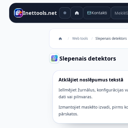
Meklēša
Inettools.net
Kontakti
/
Web tools
/
Slepenais detektors
Slepenais detektors
Atklājiet noslēpumus tekstā
Ielīmējiet žurnālus, konfigurācijas v
dati vai pilnvaras.
Izmantojiet maskēto izvadi, pirms ko
pārskatos.