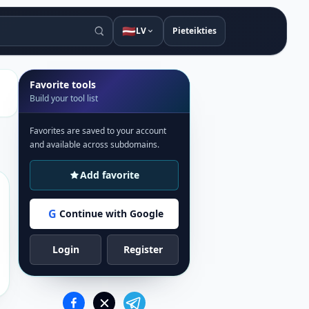
🇱🇻
LV
Pieteikties
Favorite tools
Build your tool list
Favorites are saved to your account
and available across subdomains.
Add favorite
G
Continue with Google
Login
Register