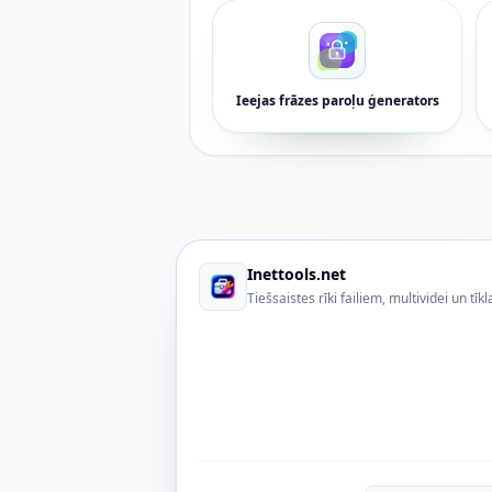
Ieejas frāzes paroļu ģenerators
Inettools.net
Tiešsaistes rīki failiem, multividei un tīkl