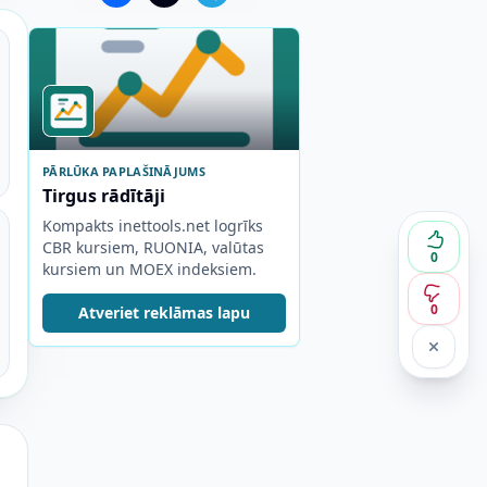
PĀRLŪKA PAPLAŠINĀJUMS
Tirgus rādītāji
Kompakts inettools.net logrīks
CBR kursiem, RUONIA, valūtas
0
kursiem un MOEX indeksiem.
0
Atveriet reklāmas lapu