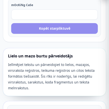
mOcKiNg CaSe
Kopēt starpliktuvē
Lielo un mazo burtu pārveidotājs
Ielīmējiet tekstu un pārveidojiet to lielos, mazajos,
virsraksta reģistros, teikuma reģistros un citos teksta
formātos tiešsaistē. Šis rīks ir noderīgs, lai rediģētu
virsrakstus, sarakstus, koda fragmentus un teksta
melnrakstus.