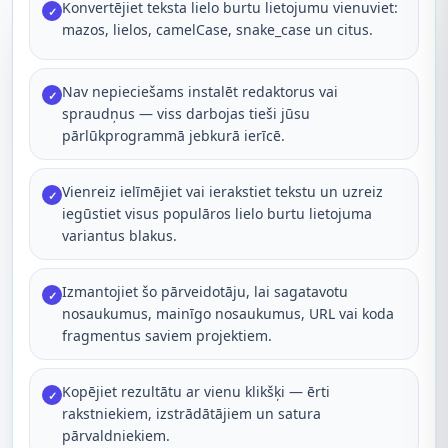
Konvertējiet teksta lielo burtu lietojumu vienuviet:
✓
mazos, lielos, camelCase, snake_case un citus.
Nav nepieciešams instalēt redaktorus vai
✓
spraudņus — viss darbojas tieši jūsu
pārlūkprogrammā jebkurā ierīcē.
Vienreiz ielīmējiet vai ierakstiet tekstu un uzreiz
✓
iegūstiet visus populāros lielo burtu lietojuma
variantus blakus.
Izmantojiet šo pārveidotāju, lai sagatavotu
✓
nosaukumus, mainīgo nosaukumus, URL vai koda
fragmentus saviem projektiem.
Kopējiet rezultātu ar vienu klikšķi — ērti
✓
rakstniekiem, izstrādātājiem un satura
pārvaldniekiem.