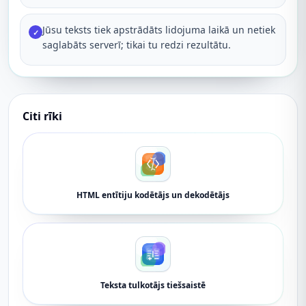
Jūsu teksts tiek apstrādāts lidojuma laikā un netiek
✓
saglabāts serverī; tikai tu redzi rezultātu.
Citi rīki
HTML entītiju kodētājs un dekodētājs
Teksta tulkotājs tiešsaistē