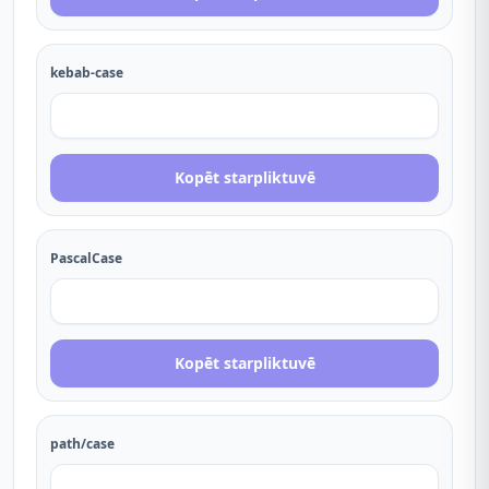
kebab-case
Kopēt starpliktuvē
PascalCase
Kopēt starpliktuvē
path/case