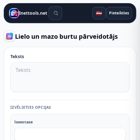
Meklēšanas rīki
🇱🇻
Inettools.net
Pieteikties
Lielo un mazo burtu pārveidotājs
Teksts
IZVĒLIETIES OPCIJAS
lowercase