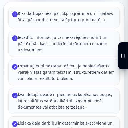
Rīks darbojas tieši pārlūkprogrammā un ir gatavs
✓
ātrai pārbaudei, neinstalējot programmatūru.
Ievadīto informāciju var nekavējoties notīrīt un
✓
pārrēķināt, kas ir noderīgi atkārtotiem maziem
uzdevumiem.
Izmantojiet pilnekrāna režīmu, ja nepieciešams
✓
vairāk vietas garam tekstam, strukturētiem datiem
vai lieliem rezultātu blokiem.
Izveidotajā izvadē ir pieejamas kopēšanas pogas,
✓
lai rezultātus varētu atkārtoti izmantot kodā,
dokumentos vai atbalsta tērzēšanā.
Lielākā daļa darbību ir deterministiskas: viena un
✓