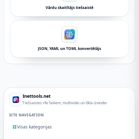
Vārdu skaitītājs tiešsaistē
JSON, YAML un TOML konvertētājs
Inettools.net
Tiešsaistes rīki failiem, multividei un tīkla izveidei
SITE NAVIGATION
Visas kategorijas