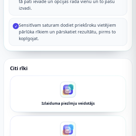
tā pati ievade un opcijas rada vienu un to pašu
izvadi.
Sensitīvam saturam dodiet priekšroku vietējiem
✓
pārlūka rīkiem un pārskatiet rezultātu, pirms to
kopīgojat.
Citi rīki
Izlaiduma piezīmju veidotājs