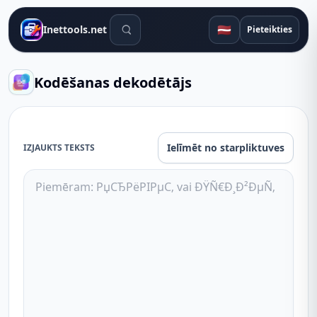
Meklēšanas rīki
🇱🇻
Inettools.net
Pieteikties
Kodēšanas dekodētājs
Ielīmēt no starpliktuves
IZJAUKTS TEKSTS