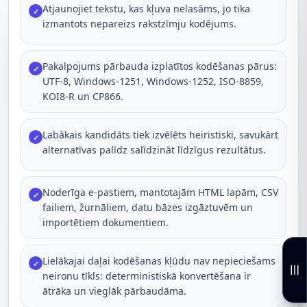
Atjaunojiet tekstu, kas kļuva nelasāms, jo tika
✓
izmantots nepareizs rakstzīmju kodējums.
Pakalpojums pārbauda izplatītos kodēšanas pārus:
✓
UTF-8, Windows-1251, Windows-1252, ISO-8859,
KOI8-R un CP866.
Labākais kandidāts tiek izvēlēts heiristiski, savukārt
✓
alternatīvas palīdz salīdzināt līdzīgus rezultātus.
Noderīga e-pastiem, mantotajām HTML lapām, CSV
✓
failiem, žurnāliem, datu bāzes izgāztuvēm un
importētiem dokumentiem.
Lielākajai daļai kodēšanas kļūdu nav nepieciešams
✓
neironu tīkls: deterministiskā konvertēšana ir
ātrāka un vieglāk pārbaudāma.