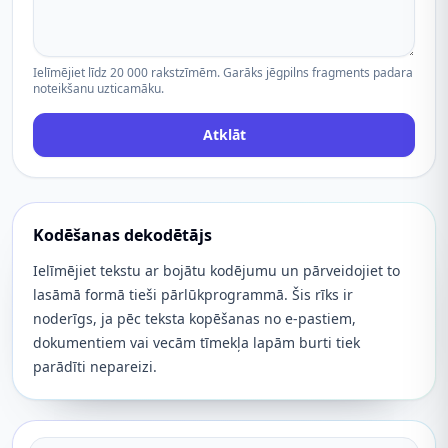
Ielīmējiet līdz 20 000 rakstzīmēm. Garāks jēgpilns fragments padara
noteikšanu uzticamāku.
Atklāt
Kodēšanas dekodētājs
Ielīmējiet tekstu ar bojātu kodējumu un pārveidojiet to
lasāmā formā tieši pārlūkprogrammā. Šis rīks ir
noderīgs, ja pēc teksta kopēšanas no e-pastiem,
dokumentiem vai vecām tīmekļa lapām burti tiek
parādīti nepareizi.