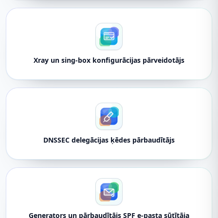
Xray un sing-box konfigurācijas pārveidotājs
DNSSEC delegācijas ķēdes pārbaudītājs
Ģenerators un pārbaudītājs SPF e-pasta sūtītāja