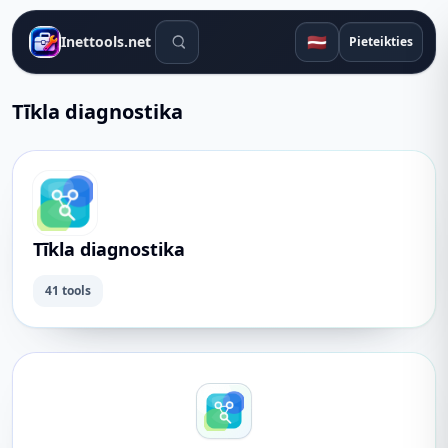
Meklēšanas rīki
🇱🇻
Inettools.net
Pieteikties
Tīkla diagnostika
Tīkla diagnostika
41 tools