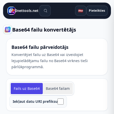
Meklēšanas rīki
🇱🇻
Inettools.net
Pieteikties
Base64 failu konvertētājs
Base64 failu pārveidotājs
Konvertējiet failu uz Base64 vai izveidojiet
lejupielādējamu failu no Base64 virknes tieši
pārlūkprogrammā.
Fails uz Base64
Base64 failam
Iekļaut datu URI prefiksu