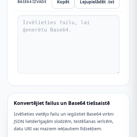
Kopēt
Lejupielādēt .txt
BASE64 IZVADE
Konvertējiet failus un Base64 tiešsaistē
Izvēlieties vietējo failu un iegūstiet Base64 virkni
JSON lietderīgajām slodzēm, testēšanas ierīcēm,
datu URI vai maziem iekļautiem līdzekļiem.