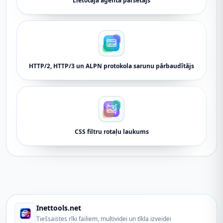
Lietotāja aģenta parsētājs
HTTP/2, HTTP/3 un ALPN protokola sarunu pārbaudītājs
CSS filtru rotaļu laukums
Inettools.net
Tiešsaistes rīki failiem, multividei un tīkla izveidei