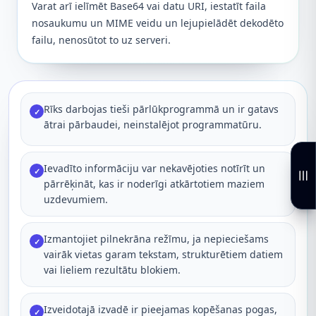
Varat arī ielīmēt Base64 vai datu URI, iestatīt faila
nosaukumu un MIME veidu un lejupielādēt dekodēto
failu, nenosūtot to uz serveri.
Rīks darbojas tieši pārlūkprogrammā un ir gatavs
✓
ātrai pārbaudei, neinstalējot programmatūru.
Ievadīto informāciju var nekavējoties notīrīt un
✓
pārrēķināt, kas ir noderīgi atkārtotiem maziem
uzdevumiem.
Izmantojiet pilnekrāna režīmu, ja nepieciešams
✓
vairāk vietas garam tekstam, strukturētiem datiem
vai lieliem rezultātu blokiem.
Izveidotajā izvadē ir pieejamas kopēšanas pogas,
✓